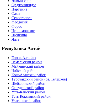
Новый свет
Орджоникидзе
Партенит
Саки
Севастополь
Феодосия
Форос
Черноморское
Щелкино
Ялта
Республика Алтай
Горно-Алтайск
Чемальский район
Майминский район
Чойский район
Кош-Агачский район
Турочакский район (оз. Телецкое)
Шебалинский район
Онгудайский район
Усть-Канский район
Усть-Коксинский район
Улаганский район