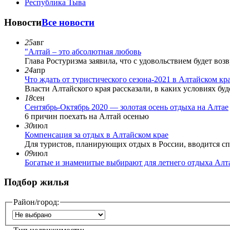
Республика Тыва
Новости
Все новости
25
авг
"Алтай – это абсолютная любовь
Глава Ростуризма заявила, что с удовольствием будет воз
24
апр
Что ждать от туристического сезона-2021 в Алтайском кр
Власти Алтайского края рассказали, в каких условиях буд
18
сен
Сентябрь-Октябрь 2020 — золотая осень отдыха на Алтае
6 причин поехать на Алтай осенью
30
июл
Компенсация за отдых в Алтайском крае
Для туристов, планирующих отдых в России, вводится с
09
июл
Богатые и знаменитые выбирают для летнего отдыха Алт
Подбор жилья
Район/город: