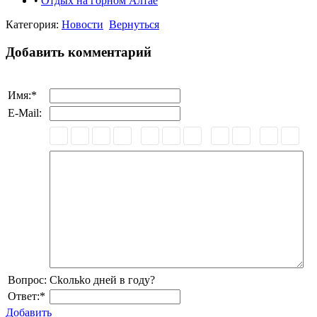
•
Отдых на горном Алтае
Категория:
Новости
Вернуться
Добавить комментарий
Имя:
*
E-Mail:
Вопрос:
Сkольkо дней в годy?
Ответ:
*
Добавить