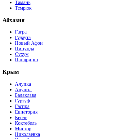
Тамань
Темрюк
Абхазия
Гагра
Гудаута
Новый Афон
Пицунда
Сухум
Цандрипш
Крым
Алупка
Алушта
Балаклава
Гурзуф
Гаспра
Евпатория
Керчь
Коктебель
Мисхор
Николаевка