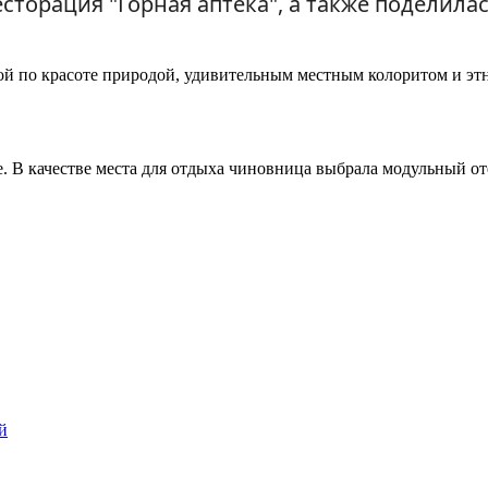
есторация "Горная аптека", а также поделил
ой по красоте природой, удивительным местным колоритом и этн
е. В качестве места для отдыха чиновница выбрала модульный от
й