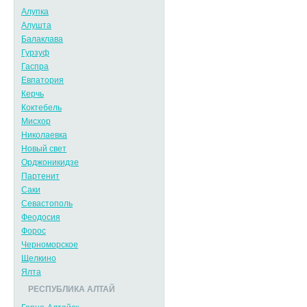
Алупка
Алушта
Балаклава
Гурзуф
Гаспра
Евпатория
Керчь
Коктебель
Мисхор
Николаевка
Новый свет
Орджоникидзе
Партенит
Саки
Севастополь
Феодосия
Форос
Черноморское
Щелкино
Ялта
РЕСПУБЛИКА АЛТАЙ