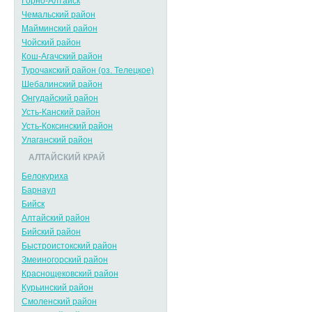
Горно-Алтайск
Чемальский район
Майминский район
Чойский район
Кош-Агачский район
Турочакский район (оз. Телецкое)
Шебалинский район
Онгудайский район
Усть-Канский район
Усть-Коксинский район
Улаганский район
АЛТАЙСКИЙ КРАЙ
Белокуриха
Барнаул
Бийск
Алтайский район
Бийский район
Быстроистокский район
Змеиногорский район
Краснощековский район
Курьинский район
Смоленский район