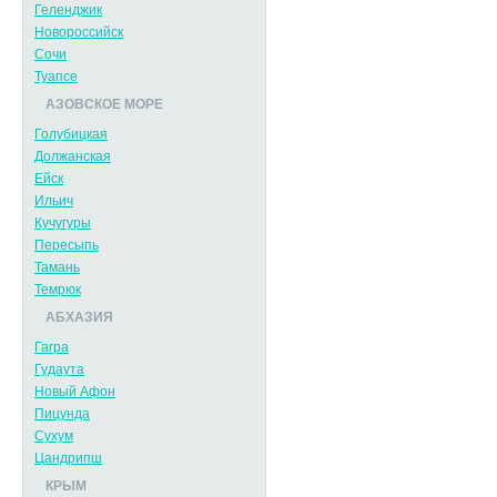
Геленджик
Новороссийск
Сочи
Туапсе
АЗОВСКОЕ МОРЕ
Голубицкая
Должанская
Ейск
Ильич
Кучугуры
Пересыпь
Тамань
Темрюк
АБХАЗИЯ
Гагра
Гудаута
Новый Афон
Пицунда
Сухум
Цандрипш
КРЫМ