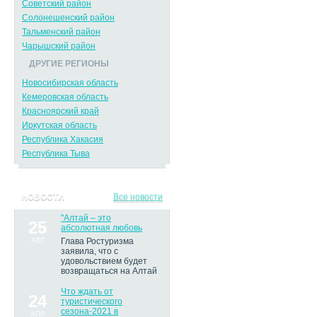
Советский район
Солонешенский район
Тальменский район
Чарышский район
ДРУГИЕ РЕГИОНЫ
Новосибирская область
Кемеровская область
Красноярский край
Иркутская область
Республика Хакасия
Республика Тыва
НОВОСТИ
Все новости
"Алтай – это
25
абсолютная любовь
АВГ
Глава Ростуризма
заявила, что с
удовольствием будет
возвращаться на Алтай
Что ждать от
24
туристического
сезона-2021 в
АПР