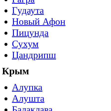
Гудаута
Новый Афон
Пицунда
Сухум
Цандрипш
Крым
Алупка
Алушта
Балаклава