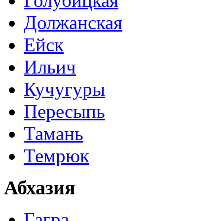
Голубицкая
Должанская
Ейск
Ильич
Кучугуры
Пересыпь
Тамань
Темрюк
Абхазия
Гагра